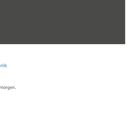
nik.
n morgen.