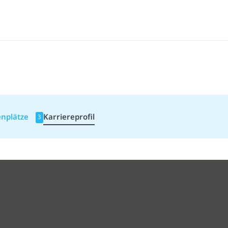
enplätze
Karriereprofil
3