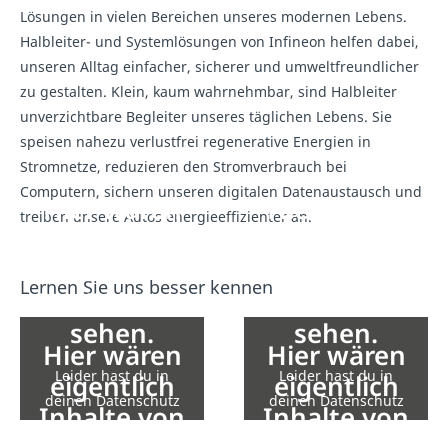
Lösungen in vielen Bereichen unseres modernen Lebens.
Halbleiter- und Systemlösungen von Infineon helfen dabei,
unseren Alltag einfacher, sicherer und umweltfreundlicher
zu gestalten. Klein, kaum wahrnehmbar, sind Halbleiter
unverzichtbare Begleiter unseres täglichen Lebens. Sie
speisen nahezu verlustfrei regenerative Energien in
Stromnetze, reduzieren den Stromverbrauch bei
Computern, sichern unseren digitalen Datenaustausch und
Hier wären
Hier wären
treiben unsere Autos energieeffizienter an.
eigentlich
eigentlich
Inhalte von
Inhalte von
Lernen Sie uns besser kennen
YouTube zu
YouTube zu
sehen.
sehen.
Hier wären
Hier wären
Leider hast du in
Leider hast du in
eigentlich
eigentlich
deinen Datenschutz
deinen Datenschutz
Inhalte von
Inhalte von
Einstellungen die
Einstellungen die
YouTube zu
YouTube zu