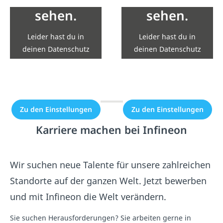
Einbindung nicht
Einbindung nicht
sehen.
sehen.
erlaubt.
erlaubt.
Leider hast du in
Leider hast du in
Zu den Einstellungen
Zu den Einstellungen
deinen Datenschutz
deinen Datenschutz
Einstellungen die
Einstellungen die
Einbindung nicht
Einbindung nicht
erlaubt.
erlaubt.
Zu den Einstellungen
Zu den Einstellungen
Karriere machen bei Infineon
Wir suchen neue Talente für unsere zahlreichen
Standorte auf der ganzen Welt. Jetzt bewerben
und mit Infineon die Welt verändern.
Sie suchen Herausforderungen? Sie arbeiten gerne in