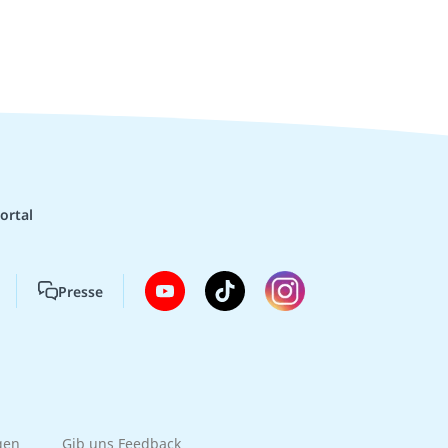
ortal
Presse
gen
Gib uns Feedback