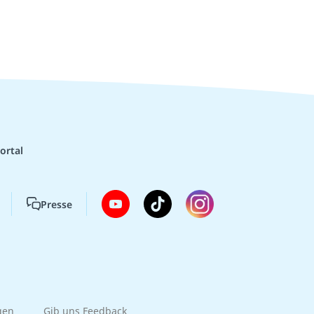
ortal
Presse
gen
Gib uns Feedback