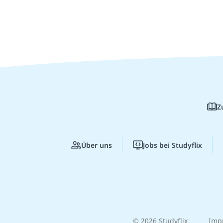
Z
Über uns
Jobs bei Studyflix
© 2026 Studyflix
Imp