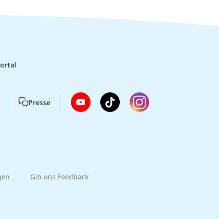
ortal
Presse
gen
Gib uns Feedback