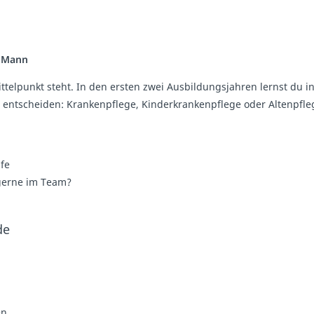
u*Mann
telpunkt steht. In den ersten zwei Ausbildungsjahren lernst du in
 entscheiden: Krankenpflege, Kinderkrankenpflege oder Altenpfle
ife
 gerne im Team?
de
en