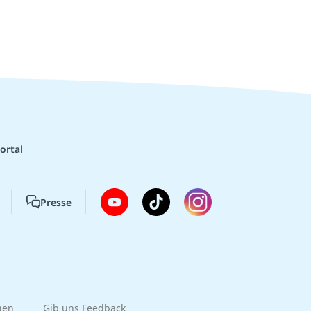
ortal
Presse
gen
Gib uns Feedback