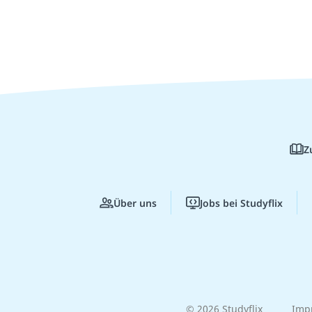
Z
Über uns
Jobs bei Studyflix
© 2026 Studyflix
Imp