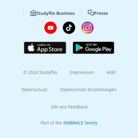
Studyflix Business
Presse
© 2026 Studyflix
Impressum
AGB
Datenschutz
Datenschutz-Einstellungen
Gib uns Feedback
Part of the
EMBRACE family