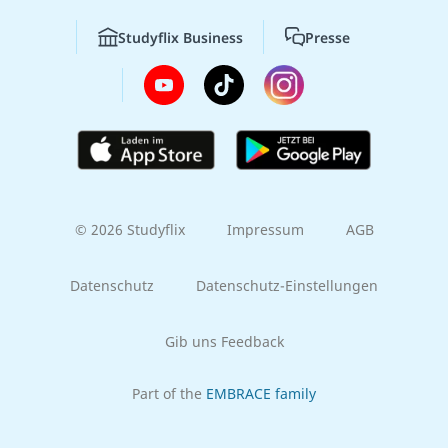
Studyflix Business
Presse
© 2026 Studyflix
Impressum
AGB
Datenschutz
Datenschutz-Einstellungen
Gib uns Feedback
Part of the
EMBRACE family