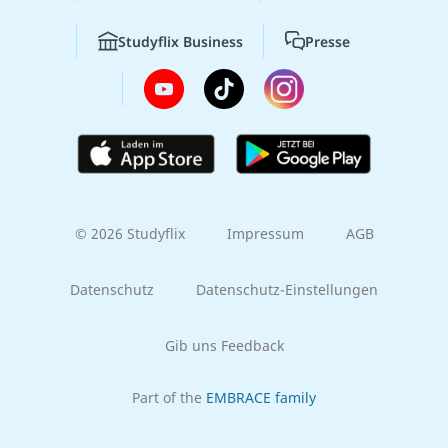
Studyflix Business
Presse
© 2026 Studyflix
Impressum
AGB
Datenschutz
Datenschutz-Einstellungen
Gib uns Feedback
Part of the
EMBRACE family