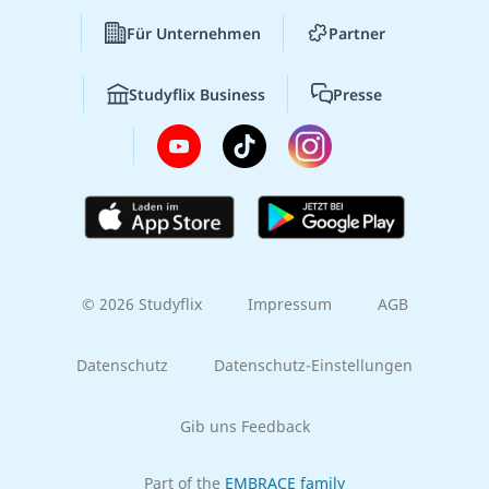
Für Unternehmen
Partner
Studyflix Business
Presse
© 2026 Studyflix
Impressum
AGB
Datenschutz
Datenschutz-Einstellungen
Gib uns Feedback
Part of the
EMBRACE family