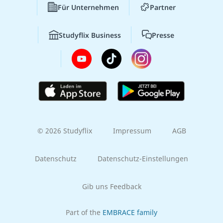
Für Unternehmen
Partner
Studyflix Business
Presse
© 2026 Studyflix
Impressum
AGB
Datenschutz
Datenschutz-Einstellungen
Gib uns Feedback
Part of the
EMBRACE family