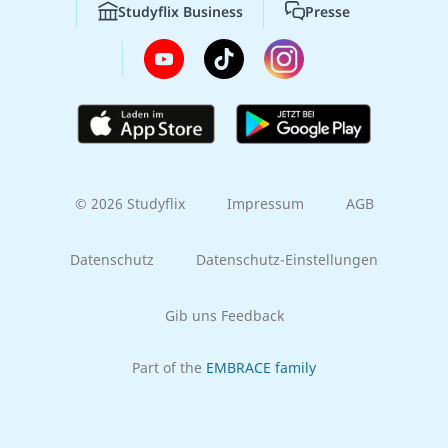
Studyflix Business
Presse
© 2026 Studyflix
Impressum
AGB
Datenschutz
Datenschutz-Einstellungen
Gib uns Feedback
Part of the
EMBRACE family