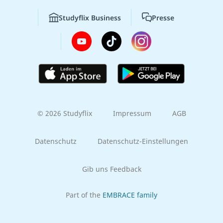
Studyflix Business
Presse
© 2026 Studyflix
Impressum
AGB
Datenschutz
Datenschutz-Einstellungen
Gib uns Feedback
Part of the
EMBRACE family