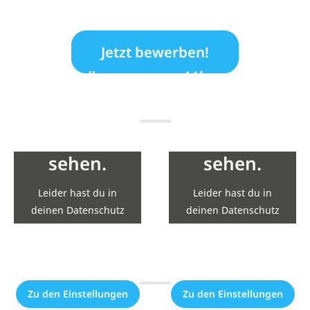
Jetzt bewerben!
Hier wären
Hier wären
eigentlich
eigentlich
Inhalte von
Inhalte von
YouTube zu
YouTube zu
sehen.
sehen.
Leider hast du in
Leider hast du in
deinen Datenschutz
deinen Datenschutz
Einstellungen die
Einstellungen die
Einbindung nicht
Einbindung nicht
erlaubt.
erlaubt.
Zu den Einstellungen
Zu den Einstellungen