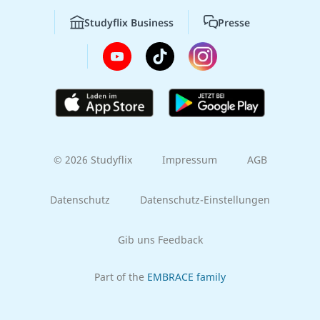
Studyflix Business
Presse
© 2026 Studyflix
Impressum
AGB
Datenschutz
Datenschutz-Einstellungen
Gib uns Feedback
Part of the
EMBRACE family