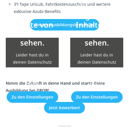
30 Tage Urlaub, Fahrtkostenzuschuss und weitere
Hier wären
Hier wären
exklusive Azubi-Benefits
eigentlich
eigentlich
Inhalte von
Inhalte von
Unsere Ausbildungsbroschüre
YouTube zu
YouTube zu
sehen.
sehen.
Leider hast du in
Leider hast du in
deinen Datenschutz
deinen Datenschutz
Einstellungen die
Einstellungen die
Einbindung nicht
Einbindung nicht
Nimm die Zukunft in deine Hand und starte deine
erlaubt.
erlaubt.
Ausbildung bei GROB!
Zu den Einstellungen
Zu den Einstellungen
Jetzt bewerben!