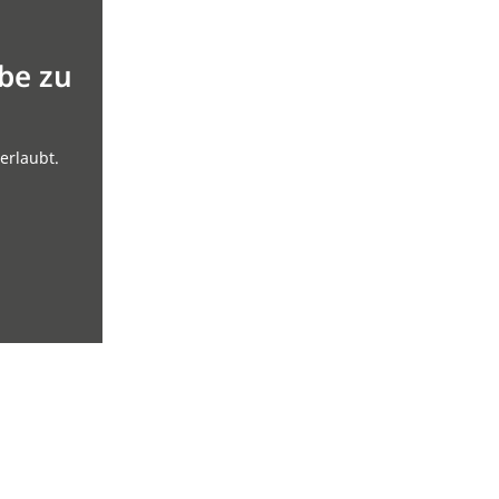
be zu
erlaubt.