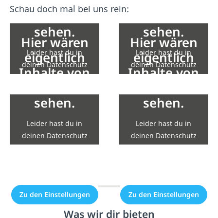
Inhalte von
Inhalte von
Schau doch mal bei uns rein:
YouTube zu
YouTube zu
sehen.
sehen.
Hier wären
Hier wären
Leider hast du in
Leider hast du in
eigentlich
eigentlich
deinen Datenschutz
deinen Datenschutz
Inhalte von
Inhalte von
Einstellungen die
Einstellungen die
YouTube zu
YouTube zu
Einbindung nicht
Einbindung nicht
sehen.
sehen.
erlaubt.
erlaubt.
Leider hast du in
Leider hast du in
Zu den Einstellungen
Zu den Einstellungen
deinen Datenschutz
deinen Datenschutz
Einstellungen die
Einstellungen die
Einbindung nicht
Einbindung nicht
erlaubt.
erlaubt.
Zu den Einstellungen
Zu den Einstellungen
Was wir dir bieten