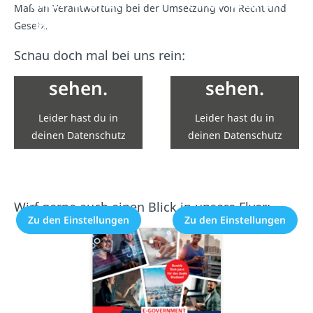
Hier wären
Hier wären
Maß an Verantwortung bei der Umsetzung von Recht und
eigentlich
eigentlich
Gesetz.
Inhalte von
Inhalte von
Schau doch mal bei uns rein:
YouTube zu
YouTube zu
sehen.
sehen.
Leider hast du in
Leider hast du in
deinen Datenschutz
deinen Datenschutz
Einstellungen die
Einstellungen die
Einbindung nicht
Einbindung nicht
erlaubt.
erlaubt.
Wirf gerne auch einen Blick in unsere Flyer:
Zu den Einstellungen
Zu den Einstellungen