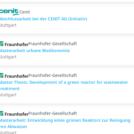
Cenit
Abschlussarbeit bei der CENIT AG (Initiativ)
Stuttgart
Fraunhofer-Gesellschaft
Masterarbeit urbane Bioökonomie
Stuttgart
Fraunhofer-Gesellschaft
Master Thesis: Development of a green reactor for wastewater
treatment
Stuttgart
Fraunhofer-Gesellschaft
Masterarbeit: Entwicklung eines grünen Reaktors zur Reinigung
von Abwasser
Stuttgart