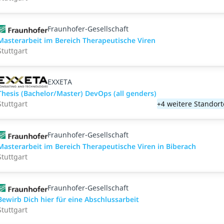
Fraunhofer-Gesellschaft
Masterarbeit im Bereich Therapeutische Viren
Stuttgart
EXXETA
Thesis (Bachelor/Master) DevOps (all genders)
Stuttgart
+4 weitere Standort
Fraunhofer-Gesellschaft
Masterarbeit im Bereich Therapeutische Viren in Biberach
Stuttgart
Fraunhofer-Gesellschaft
Bewirb Dich hier für eine Abschlussarbeit
Stuttgart