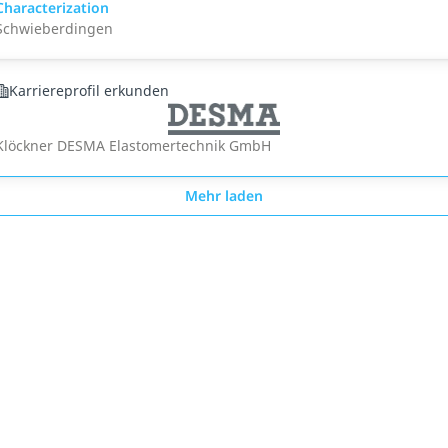
Characterization
Schwieberdingen
Karriereprofil erkunden
Klöckner DESMA Elastomertechnik GmbH
Mehr laden