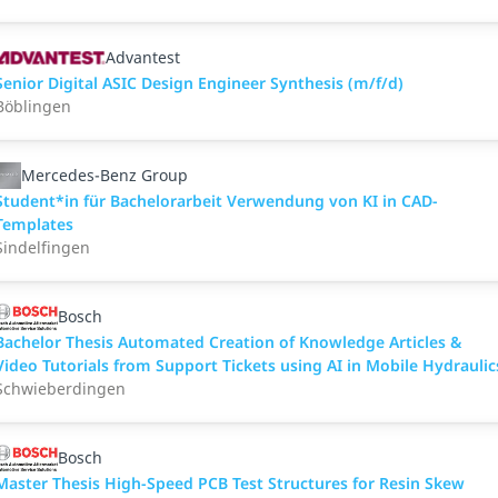
Advantest
Senior Digital ASIC Design Engineer Synthesis (m/f/d)
Böblingen
Mercedes-Benz Group
Student*in für Bachelorarbeit Verwendung von KI in CAD-
Templates
Sindelfingen
Bosch
Bachelor Thesis Automated Creation of Knowledge Articles &
Video Tutorials from Support Tickets using AI in Mobile Hydraulic
Schwieberdingen
Bosch
Master Thesis High-Speed PCB Test Structures for Resin Skew