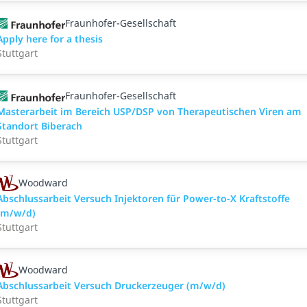
Fraunhofer-Gesellschaft
Apply here for a thesis
Stuttgart
Fraunhofer-Gesellschaft
Masterarbeit im Bereich USP/DSP von Therapeutischen Viren am
Standort Biberach
Stuttgart
Woodward
Abschlussarbeit Versuch Injektoren für Power-to-X Kraftstoffe
(m/w/d)
Stuttgart
Woodward
Abschlussarbeit Versuch Druckerzeuger (m/w/d)
Stuttgart