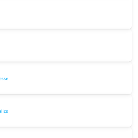
esse
lics