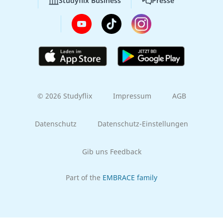
Studyflix Business
Presse
© 2026 Studyflix
Impressum
AGB
Datenschutz
Datenschutz-Einstellungen
Gib uns Feedback
Part of the
EMBRACE family