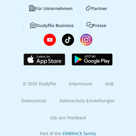
Für Unternehmen
Partner
Studyflix Business
Presse
© 2026 Studyflix
Impressum
AGB
Datenschutz
Datenschutz-Einstellungen
Gib uns Feedback
Part of the
EMBRACE family