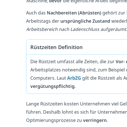
Maschine
,
bevor
die eigentliche Arbeit beginn
Auch das
Nachbereiten (Abrüsten)
gehört zur 
Arbeitstags der
ursprüngliche Zustand
wiederh
Arbeitsbereich nach Ladenschluss aufgeräumt
Rüstzeiten Definition
Die Rüstzeit umfasst alle Zeiten, die zur
Vor-
Arbeitsplatzes notwendig sind, zum Beispie
Computers. Laut
ArbZG
gilt die Rüstzeit als A
vergütungspflichtig
.
Lange Rüstzeiten kosten Unternehmen viel Geld
führen. Deshalb lohnt es sich für Unternehmen
Optimierungsprozesse zu
verringern
.