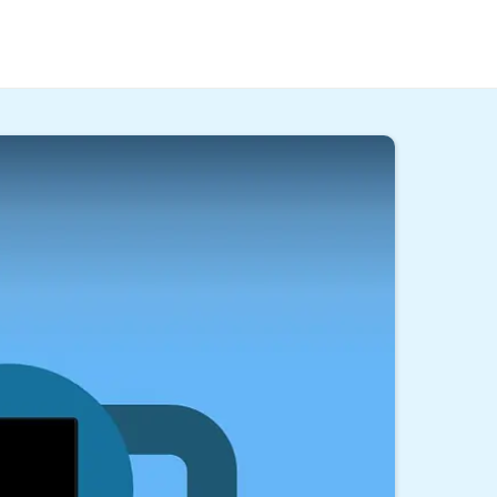
 um die sogenannte
Rüstzeit
und was für deren