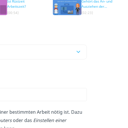
Ist Rüstzeit
Gehört das An- und
Arbeitszeit?
Ausziehen der
Arbeitskleidung nun
(00:54)
(02:23)
zur Rüstzeit?
iner bestimmten Arbeit nötig ist. Dazu
uters
oder das
Einstellen einer