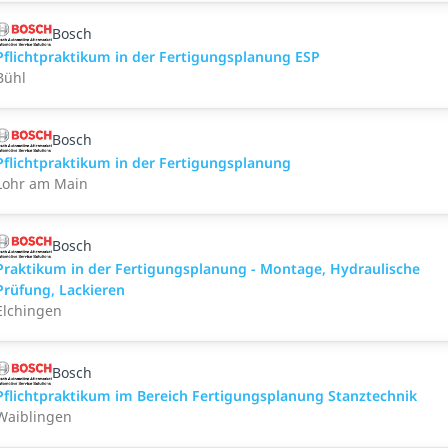
Bosch
Pflichtpraktikum in der Fertigungsplanung ESP
Bühl
Bosch
Pflichtpraktikum in der Fertigungsplanung
Lohr am Main
Bosch
Praktikum in der Fertigungsplanung - Montage, Hydraulische
Prüfung, Lackieren
Elchingen
Bosch
Pflichtpraktikum im Bereich Fertigungsplanung Stanztechnik
Waiblingen