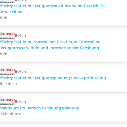
Pflichtpraktikum Fertigungsausführung im Bereich KI-
Entwicklung
Bühl
Bosch
Pflichtpraktikum Controlling: Praktikum Controlling
Fertigungswerk Bühl und internationaler Fertigung
Bühl
Bosch
Pflichtpraktikum Fertigungsplanung und -optimierung
Blaichach
Bosch
Praktikum im Bereich Fertigungsplanung
Eschenburg