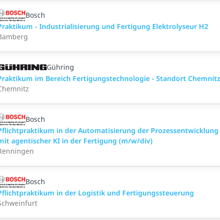
Bosch
Praktikum - Industrialisierung und Fertigung Elektrolyseur H2
Bamberg
Gühring
Praktikum im Bereich Fertigungstechnologie - Standort Chemnit
Chemnitz
Bosch
Pflichtpraktikum in der Automatisierung der Prozessentwicklung
mit agentischer KI in der Fertigung (m/w/div)
Renningen
Bosch
Pflichtpraktikum in der Logistik und Fertigungssteuerung
Schweinfurt