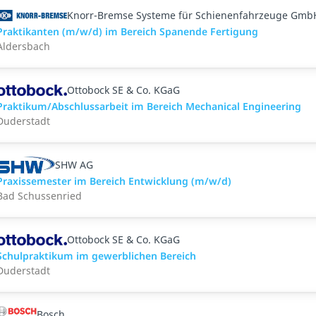
Knorr-Bremse Systeme für Schienenfahrzeuge Gmb
Praktikanten (m/w/d) im Bereich Spanende Fertigung
Aldersbach
Ottobock SE & Co. KGaG
Praktikum/Abschlussarbeit im Bereich Mechanical Engineering
Duderstadt
SHW AG
Praxissemester im Bereich Entwicklung (m/w/d)
Bad Schussenried
Ottobock SE & Co. KGaG
Schulpraktikum im gewerblichen Bereich
Duderstadt
Bosch