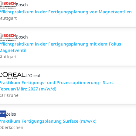
Bosch
Pflichtpraktikum in der Fertigungsplanung von Magnetventilen
Stuttgart
Bosch
Pflichtpraktikum in der Fertigungsplanung mit dem Fokus
Magnetventil
Stuttgart
L'Oreal
Praktikum Fertigungs- und Prozessoptimierung - Start:
Februar/März 2027 (m/w/d)
Karlsruhe
Zeiss
Praktikum Fertigungsplanung Surface (m/w/x)
Oberkochen