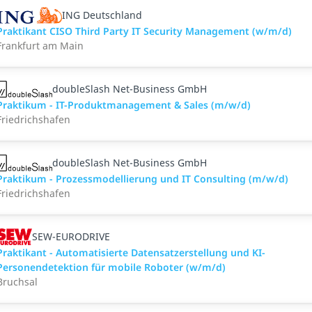
ING Deutschland
Praktikant CISO Third Party IT Security Management (w/m/d)
Frankfurt am Main
doubleSlash Net-Business GmbH
Praktikum - IT-Produktmanagement & Sales (m/w/d)
Friedrichshafen
doubleSlash Net-Business GmbH
Praktikum - Prozessmodellierung und IT Consulting (m/w/d)
Friedrichshafen
SEW-EURODRIVE
Praktikant - Automatisierte Datensatzerstellung und KI-
Personendetektion für mobile Roboter (w/m/d)
Bruchsal