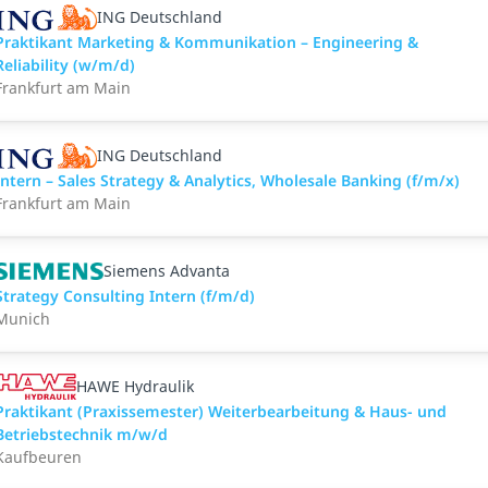
ING Deutschland
Praktikant Marketing & Kommunikation – Engineering &
Reliability (w/m/d)
Frankfurt am Main
ING Deutschland
Intern – Sales Strategy & Analytics, Wholesale Banking (f/m/x)
Frankfurt am Main
Siemens Advanta
Strategy Consulting Intern (f/m/d)
Munich
HAWE Hydraulik
Praktikant (Praxissemester) Weiterbearbeitung & Haus- und
Betriebstechnik m/w/d
Kaufbeuren