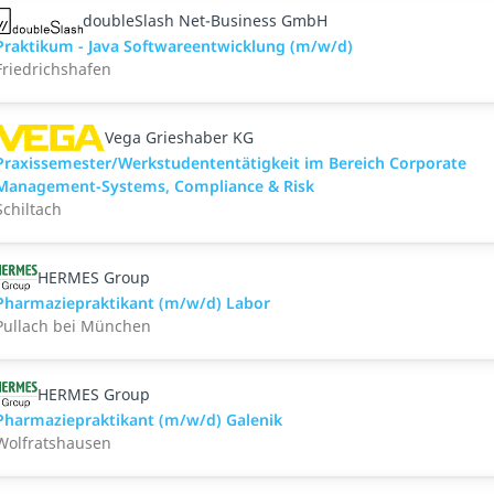
doubleSlash Net-Business GmbH
Praktikum - Java Softwareentwicklung (m/w/d)
Friedrichshafen
Vega Grieshaber KG
Praxissemester/Werkstudententätigkeit im Bereich Corporate
Management-Systems, Compliance & Risk
Schiltach
HERMES Group
Pharmaziepraktikant (m/w/d) Labor
Pullach bei München
HERMES Group
Pharmaziepraktikant (m/w/d) Galenik
Wolfratshausen