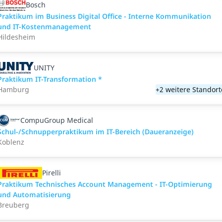
Bosch
Praktikum im Business Digital Office - Interne Kommunikation
und IT-Kostenmanagement
Hildesheim
UNITY
Praktikum IT-Transformation *
Hamburg
+2 weitere Standort
CompuGroup Medical
Schul-/Schnupperpraktikum im IT-Bereich (Daueranzeige)
Koblenz
Pirelli
Praktikum Technisches Account Management - IT-Optimierung
und Automatisierung
Breuberg