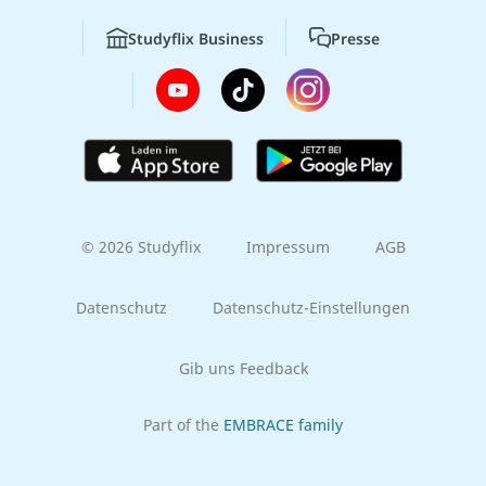
Studyflix Business
Presse
© 2026 Studyflix
Impressum
AGB
Datenschutz
Datenschutz-Einstellungen
Gib uns Feedback
Part of the
EMBRACE family