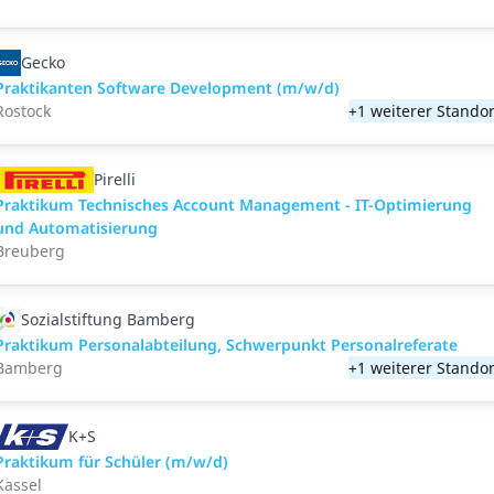
Gecko
Praktikanten Software Development (m/w/d)
Rostock
+1 weiterer Standor
Pirelli
Praktikum Technisches Account Management - IT-Optimierung
und Automatisierung
Breuberg
Sozialstiftung Bamberg
Praktikum Personalabteilung, Schwerpunkt Personalreferate
Bamberg
+1 weiterer Standor
K+S
Praktikum für Schüler (m/w/d)
Kassel