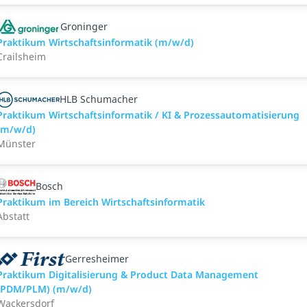
Groninger
Praktikum Wirtschaftsinformatik (m/w/d)
Crailsheim
HLB Schumacher
Praktikum Wirtschaftsinformatik / KI & Prozessautomatisierung
(m/w/d)
Münster
Bosch
Praktikum im Bereich Wirtschaftsinformatik
Abstatt
Gerresheimer
Praktikum Digitalisierung & Product Data Management
(PDM/PLM) (m/w/d)
Wackersdorf