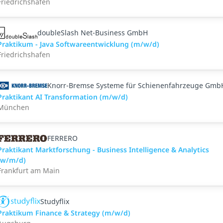
Friedrichshafen
doubleSlash Net-Business GmbH
Praktikum - Java Softwareentwicklung (m/w/d)
Friedrichshafen
Knorr-Bremse Systeme für Schienenfahrzeuge Gmb
Praktikant AI Transformation (m/w/d)
München
FERRERO
Praktikant Marktforschung - Business Intelligence & Analytics
(w/m/d)
Frankfurt am Main
Studyflix
Praktikum Finance & Strategy (m/w/d)