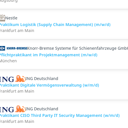
Augsburg
Nestle
Praktikum Logistik (Supply Chain Management) (m/w/d)
Frankfurt am Main
Knorr-Bremse Systeme für Schienenfahrzeuge Gmb
Pflichtpraktikant im Projektmanagement (m/w/d)
München
ING Deutschland
Praktikant Digitale Vermögensverwaltung (w/m/d)
Frankfurt am Main
ING Deutschland
Praktikant CISO Third Party IT Security Management (w/m/d)
Frankfurt am Main