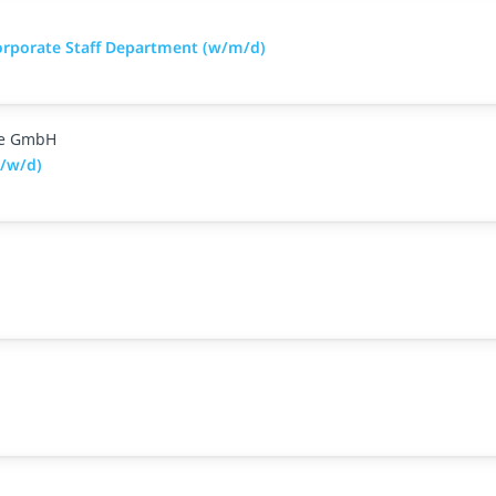
orporate Staff Department (w/m/d)
ge GmbH
m/w/d)