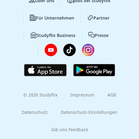
Über uns
Jobs bei Studyflix
Für Unternehmen
Partner
Studyflix Business
Presse
© 2026 Studyflix
Impressum
AGB
Datenschutz
Datenschutz-Einstellungen
Gib uns Feedback