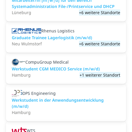
Mitarbeiter/in [m|w|d] für den Bereich
Systemadministration File-/Printservice und DHCP
Lüneburg
+6 weitere Standorte
Rhenus Logistics
Graduate Trainee Lagerlogistik (m/w/d)
Neu Wulmstorf
+6 weitere Standorte
CompuGroup Medical
Werkstudent CGM MEDICO Service (m/w/d)
Hamburg
+1 weiterer Standort
DPS Engineering
Werkstudent in der Anwendungsentwicklung
(m/w/d)
Hamburg
WTS