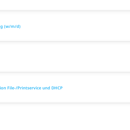
ng (w/m/d)
ion File-/Printservice und DHCP