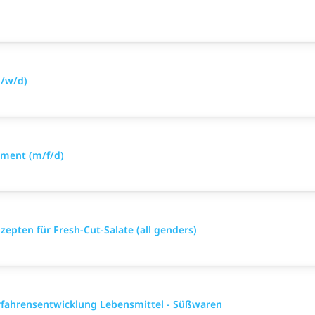
m/w/d)
tment (m/f/d)
epten für Fresh-Cut-Salate (all genders)
erfahrensentwicklung Lebensmittel - Süßwaren