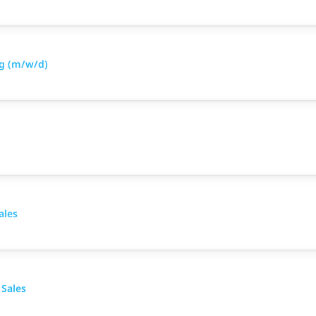
eg (m/w/d)
ales
 Sales