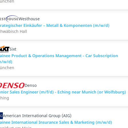
ünchen
Westhouse
trategischer Einkäufer – Metall & Komponenten (m/w/d)
chwäbisch Hall
Sixt
rainee Product & Operations Management - Car Subscription
m/w/d)
ünchen
Denso
nior Sales Engineer (m/f/d) - Eching near Munich (or Wolfsburg)
ching
American International Group (AIG)
rainee International Insurance Sales & Marketing (m/w/d)