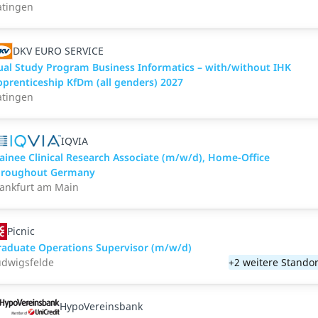
atingen
DKV EURO SERVICE
ual Study Program Business Informatics – with/without IHK
pprenticeship KfDm (all genders) 2027
atingen
IQVIA
rainee Clinical Research Associate (m/w/d), Home-Office
hroughout Germany
rankfurt am Main
Picnic
raduate Operations Supervisor (m/w/d)
udwigsfelde
+2 weitere Standor
HypoVereinsbank