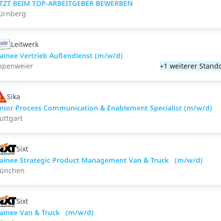
ETZT BEIM TOP-ARBEITGEBER BEWERBEN
ürnberg
Leitwerk
rainee Vertrieb Außendienst (m/w/d)
ppenweier
+1 weiterer Stand
Sika
unior Process Communication & Enablement Specialist (m/w/d)
uttgart
Sixt
rainee Strategic Product Management Van & Truck (m/w/d)
ünchen
Sixt
rainee Van & Truck (m/w/d)