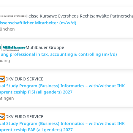
Heisse Kursawe Eversheds Rechtsanwälte Partnerscha
issenschaftlicher Mitarbeiter (m/w/d)
ünchen
Mühlbauer Gruppe
ung professional in tax, accounting & controlling (m/f/d)
oding
DKV EURO SERVICE
ual Study Program (Business) Informatics – with/without IHK
prenticeship FiSi (all genders) 2027
atingen
DKV EURO SERVICE
ual Study Program (Business) Informatics – with/without IHK
prenticeship FAE (all genders) 2027