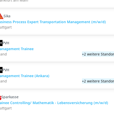
rankfurt am Main
Sika
usiness Process Expert Transportation Management (m/w/d)
uttgart
PVH
anagement Trainee
rand
+2 weitere Standor
PVH
anagement Trainee (Ankara)
rand
+2 weitere Standor
Sparkasse
rainee Controlling/ Mathematik - Lebensversicherung (m/w/d)
uttgart