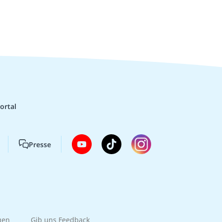
ortal
Presse
gen
Gib uns Feedback