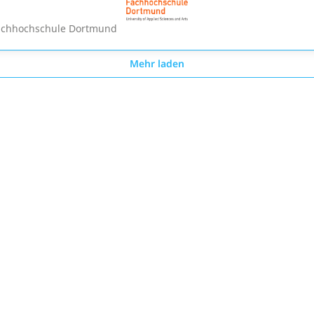
achhochschule Dortmund
Mehr laden