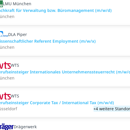
LMU München
achkraft für Verwaltung bzw. Büromanagement (m/w/d)
ünchen
DLA Piper
issenschaftlicher Referent Employment (m/w/x)
ünchen
WTS
erufseinsteiger Internationales Unternehmenssteuerrecht (m/w/
ünchen
WTS
erufseinsteiger Corporate Tax / International Tax (m/w/d)
üsseldorf
+4 weitere Standor
Drägerwerk