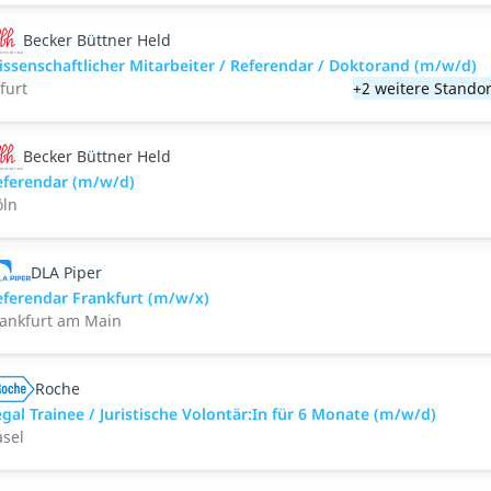
Becker Büttner Held
issenschaftlicher Mitarbeiter / Referendar / Doktorand (m/w/d)
furt
+2 weitere Standor
Becker Büttner Held
eferendar (m/w/d)
öln
DLA Piper
eferendar Frankfurt (m/w/x)
rankfurt am Main
Roche
gal Trainee / Juristische Volontär:In für 6 Monate (m/w/d)
asel