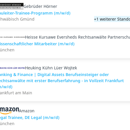
Gebrüder Hörner
auleiter-Trainee-Programm (m/w/d)
chwäbisch Gmünd
+1 weiterer Stand
Heisse Kursawe Eversheds Rechtsanwälte Partnerscha
issenschaftlicher Mitarbeiter (m/w/d)
ünchen
Heuking Kühn Lüer Wojtek
nking & Finance | Digital Assets Berufseinsteiger oder
chtsanwälte mit erster Berufserfahrung - in Vollzeit Frankfurt
m/w/d)
rankfurt am Main
Amazon
egal Trainee, DE Legal (m/w/d)
ünchen