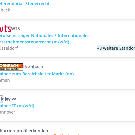
eferendariat Steuerrecht
übeck
WTS
rufseinsteiger Nationales / Internationales
nternehmenssteuerrecht (m/w/d)
üsseldorf
+8 weitere Standor
Hornbach
ainee zum Bereichsleiter Markt (gn)
amen
ivv
rainee IT (m/w/d)
annover
Karriereprofil erkunden