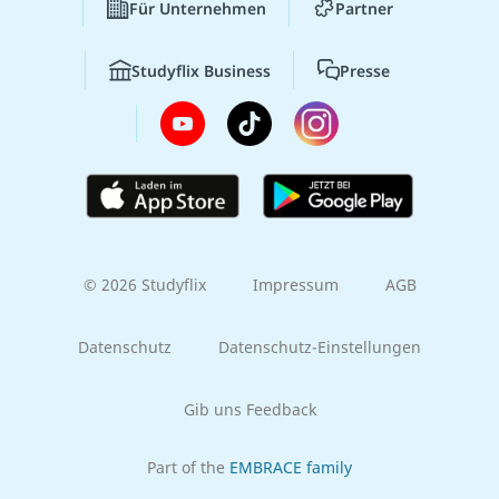
Für Unternehmen
Partner
Studyflix Business
Presse
© 2026 Studyflix
Impressum
AGB
Datenschutz
Datenschutz-Einstellungen
Gib uns Feedback
Part of the
EMBRACE family