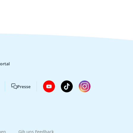
ortal
Presse
gen
Gib uns Feedback