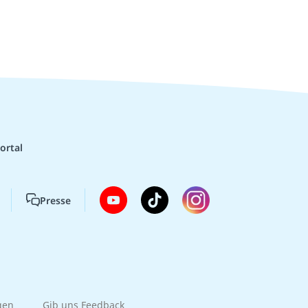
ortal
Presse
gen
Gib uns Feedback