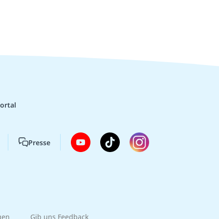
ortal
Presse
gen
Gib uns Feedback