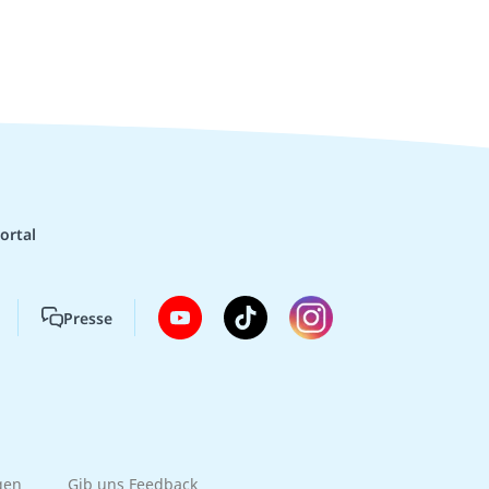
ortal
Presse
gen
Gib uns Feedback