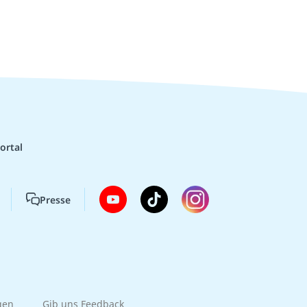
ortal
Presse
gen
Gib uns Feedback