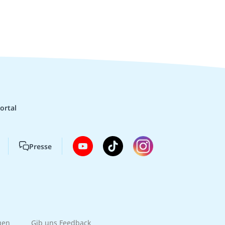
ortal
Presse
gen
Gib uns Feedback