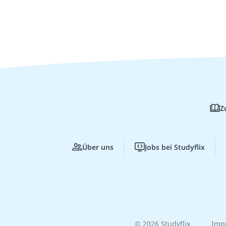
Z
Über uns
Jobs bei Studyflix
© 2026 Studyflix
Imp