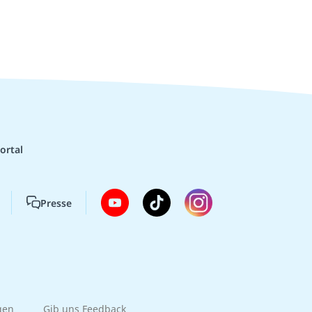
ortal
Presse
gen
Gib uns Feedback