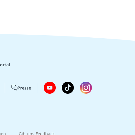
ortal
Presse
gen
Gib uns Feedback