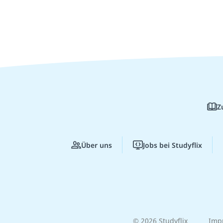
Z
Über uns
Jobs bei Studyflix
© 2026 Studyflix
Imp