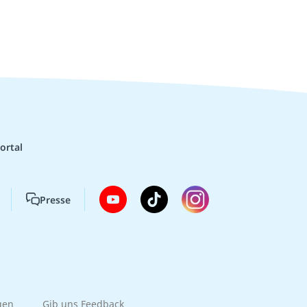
ortal
Presse
gen
Gib uns Feedback