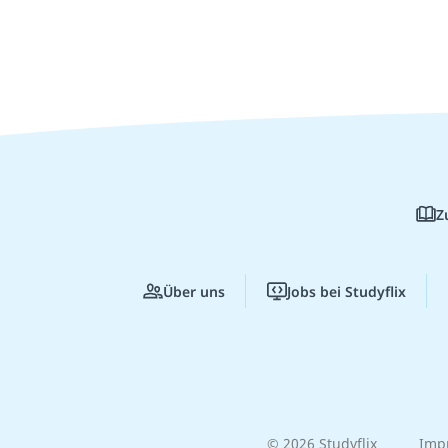
Z
Über uns
Jobs bei Studyflix
© 2026 Studyflix
Imp