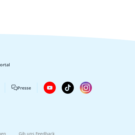
ortal
Presse
gen
Gib uns Feedback