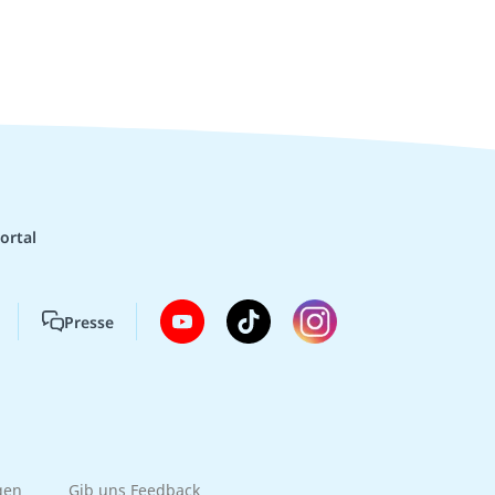
ortal
Presse
gen
Gib uns Feedback