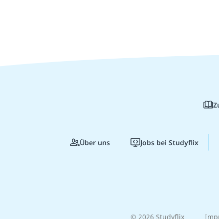
Z
Über uns
Jobs bei Studyflix
© 2026 Studyflix
Imp