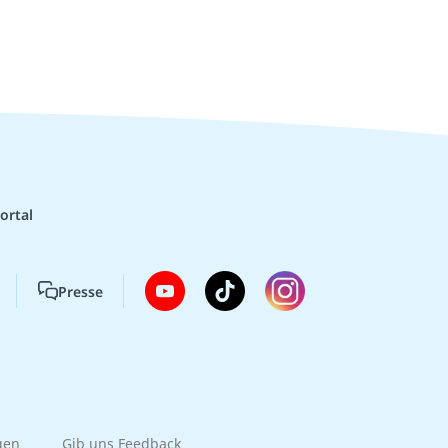
ortal
Presse
gen
Gib uns Feedback