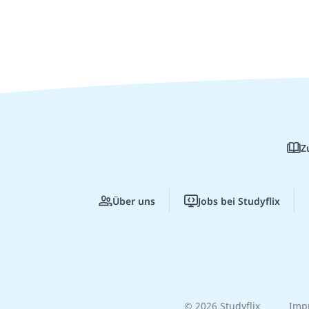
Z
Über uns
Jobs bei Studyflix
© 2026 Studyflix
Imp