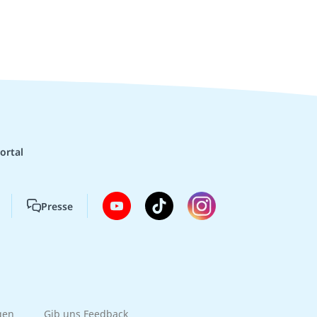
ortal
Presse
gen
Gib uns Feedback