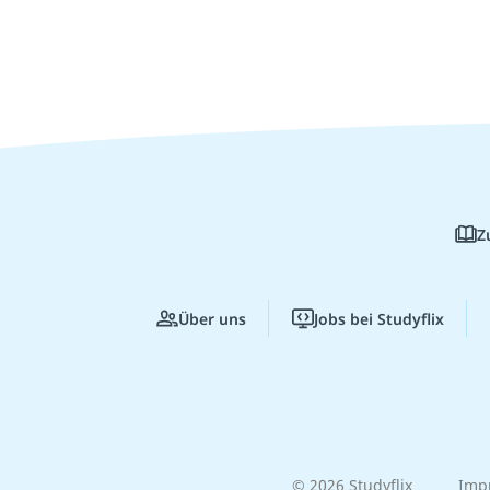
Z
Über uns
Jobs bei Studyflix
© 2026 Studyflix
Imp